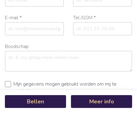
E-mail *
Tel./GSM *
Boodschap
Mijn gegevens mogen gebruikt worden om mij te
contacteren.
Ik ga akkoord met de
gebruiksvoorwaarden
en het
Bellen
Meer info
privacybeleid
.
Bericht verzenden