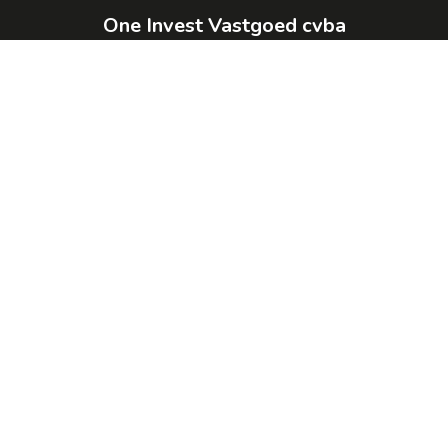
One Invest Vastgoed cvba
Weg naar Ellikom 16
3670 Meeuwen-Gruitrode
België
BTW 1014.893.182
Derdenrekening:
BE34 0019 9235 0290 BNP
PARIBAS
011 29 20 00
info@oneinvestvastgoed.be
Kantoor Lommel
Rietkolk 106
3920 Lommel
België
BTW 1014.893.182
Derdenrekening:
BE34 0019 9235 0290 BNP
PARIBAS