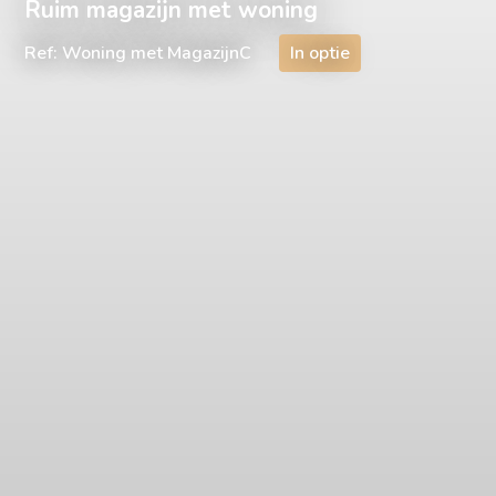
Ruim magazijn met woning
Ref: Woning met MagazijnC
In optie